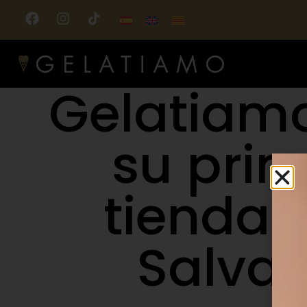
Gelatiam
su pri
tienda e
Salva