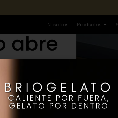
Nosotros
Productos
o abre
mera
n El
BRIOGELATO
dor
CALIENTE POR FUERA,
GELATO POR DENTRO