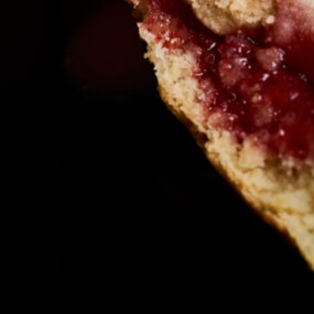
ros en
, porque inauguramos
Gelatiamo
ertura nos ilusiona mucho, ya que
uir creciendo dentro del mercado
ial Epic Plaza,
en La Libertad y para