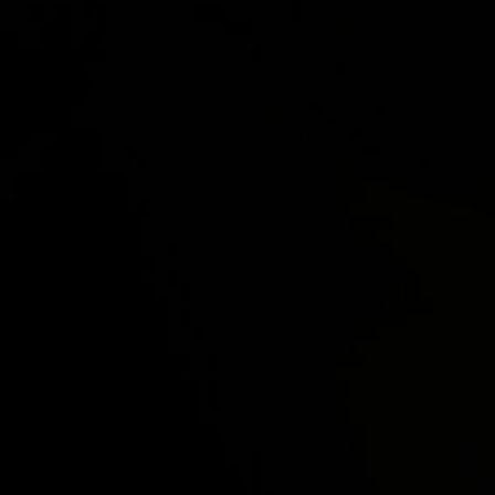
ra: es la oportunidad de llevar la
ste país, permitiendo a los
afés y waffles.
F
E