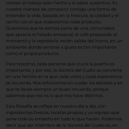
valoran el trabajo bien hecho y el sabor auténtico. Es
nuestra manera de compartir contigo una forma de
entender la vida, basada en la frescura, la calidad y el
cariño con el que elaboramos cada producto.
Queremos que te sientas parte de una comunidad
que aprecia el helado artesanal, el café preparado al
momento y la repostería recién salida del horno, en un
ambiente donde sentirse a gusto es tan importante
como el propio producto.
Para nosotros, cada persona que cruza la puerta es
importante, y por eso, la Società del Gusto se convierte
en una familia en la que cada visita y cada experiencia
se recuerda. Nos esforzamos en cuidar los detalles y en
que te lleves siempre un buen recuerdo, porque
sabemos que eso es lo que nos hace distintos.
Esta filosofía se refleja en nuestro día a día, con
ingredientes frescos, recetas propias y un equipo que
pone todo su empeño en todo lo que hacen. Podemos
decir que ser miembro de la Società del Gusto es, en