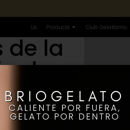
Us
Products
Club Gelatiamo
 de la
ia de
ría
BRIOGELATO
amo
CALIENTE POR FUERA,
GELATO POR DENTRO