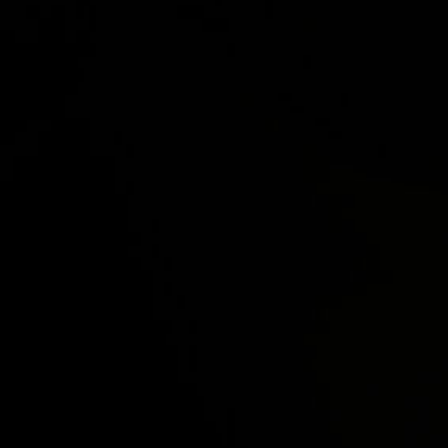
 con un equipo de profesionales y
jas que hace que, además de haber
arse en otros países (Panamá, Chile,
entajas de la franquicia de cafetería
F
endiendo de cuál sea, ofrece solo una
s son:
E
cio. Cuenta con una superficie de unos
0.000€. Ofrece bebidas, crepes,