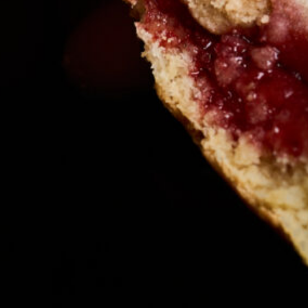
en
artesanales italianos más rentables
dad, también cuenta con otros productos
oothies, etc.
mo es una de las mejores cadenas de
quicia de cafetería
es una gran opción