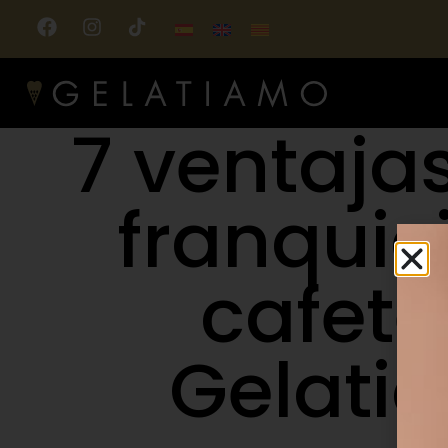
7 ventajas
franquic
cafete
Gelati