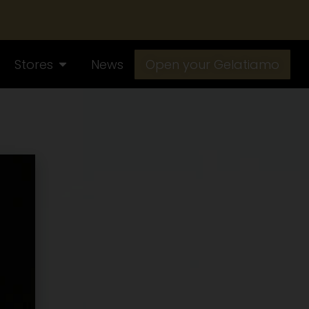
Stores
News
Open your Gelatiamo